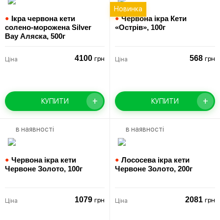
Новинка
●
Ікра червона кети
●
Червона ікра Кети
солено-морожена Silver
«Острів»,
100г
Bay Аляска,
500г
4100
568
грн
грн
Ціна
Ціна
+
+
КУПИТИ
КУПИТИ
в наявності
в наявності
●
Червона ікра кети
●
Лососева ікра кети
Червоне Золото,
100г
Червоне Золото,
200г
1079
2081
грн
грн
Ціна
Ціна