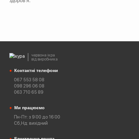
здоров'я.
червона ікра
від виробника
●
Контактні телефони
067 553 58 08
098 296 06 08
063 710 65 89
●
Ми працюємо
Пн-Пт: з 9:00 до 16:00
Сб,Нд: вихідний
●
Електронна пошта