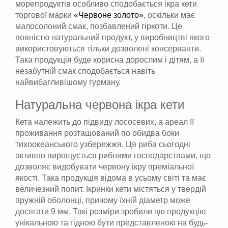
морепродуктів особливо сподобається ікра кети
торгової марки
«Червоне золото»
, оскільки має
малосолоний смак, позбавлений гіркоти. Це
повністю натуральний продукт, у виробництві якого
використовуються тільки дозволені консерванти.
Така продукція буде корисна дорослим і дітям, а її
незабутній смак сподобається навіть
найвибагливішому гурману.
Натуральна червона ікра кети
Кета належить до підвиду лососевих, а ареал її
проживання розташований по обидва боки
тихоокеанського узбережжя. Ця риба сьогодні
активно вирощується рибними господарствами, що
дозволяє видобувати червону ікру преміальної
якості. Така продукція відома в усьому світі та має
величезний попит. Ікринки кети містяться у твердій
пружній оболонці, причому їхній діаметр може
досягати 9 мм. Такі розміри зробили цю продукцію
унікальною та гідною бути представленою на будь-