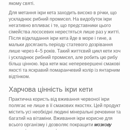
якому святі.
Для метання ікри кета заходить високо в річки, що
ускладнює рибний промисел. На видобуток ікри
негативно впливає і те, що представники цього
сімейства лососевих нерестяться лише раз у житті.
Після відкладання ікри кета йде в море і гине, а
мальки досягають періоду статевого дозрівання
лише через 4–5 років. Такий життєвий цикл кети хоч
і ускладнює рибний промисел, але робить цю рибу
більш цінною. Ікра кети має неперевершені смакові
якості та яскравий помаранчевий колір із янтарним
відтінком.
Харчова цінність ікри кети
Практична користь від вживання червоної ікри
полягає не лише в її смакових якостях. Цей продукт
містить усі необхідні людині мінеральні речовини та
багатий на вітаміни. Вживання ікри корисне для
всього організму і дозволяє покращити
мозкову