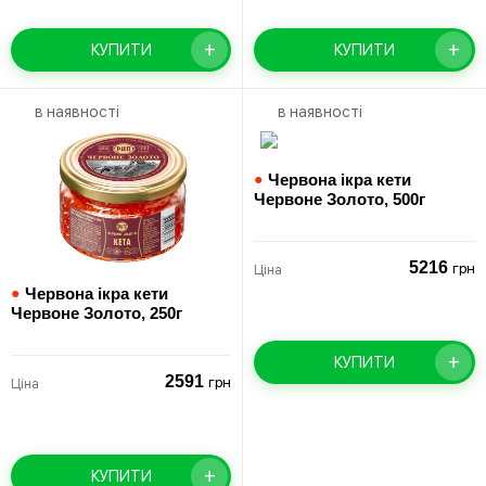
+
+
КУПИТИ
КУПИТИ
в наявності
в наявності
●
Червона ікра кети
Червоне Золото,
500г
5216
грн
Ціна
●
Червона ікра кети
Червоне Золото,
250г
+
КУПИТИ
2591
грн
Ціна
+
КУПИТИ