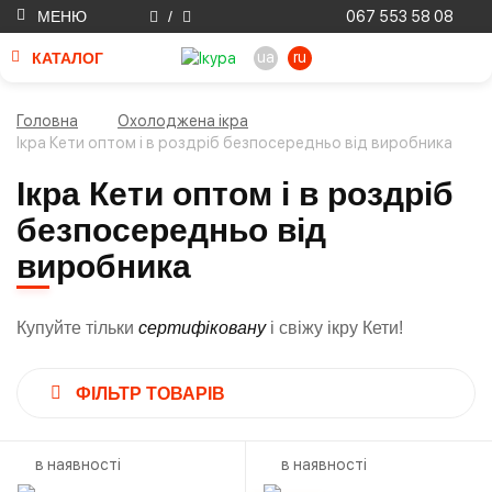
МЕНЮ
/
067 553 58 08
ua
ru
КАТАЛОГ
Головна
Охолоджена ікра
Ікра Кети оптом і в роздріб безпосередньо від виробника
Ікра Кети оптом і в роздріб
безпосередньо від
виробника
Купуйте тільки
сертифіковану
і свіжу ікру Кети!
ФІЛЬТР ТОВАРІВ
в наявності
в наявності