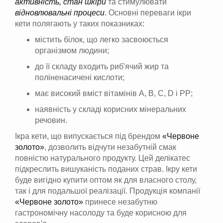
активність, стан шкіри
та стимулювати
відновлювальні процеси
. Основні переваги ікри
кети полягають у таких показниках:
містить білок, що легко засвоюється
організмом людини;
до її складу входить риб'ячий жир та
поліненасичені кислоти;
має високий вміст вітамінів А, В, С, D і РР;
наявність у складі корисних мінеральних
речовин.
Ікра кети, що випускається під брендом
«Червоне
золото»
, дозволить відчути незабутній смак
повністю натурального продукту. Цей делікатес
підкреслить вишуканість поданих страв. Ікру кети
буде вигідно купити оптом як для власного столу,
так і для подальшої реалізації. Продукція компанії
«Червоне золото»
принесе незабутню
гастрономічну насолоду та буде корисною для