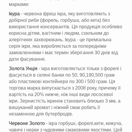
марками:
Ікура
- червона фреш ікра, яку виготовляють з
добірної риби (форель, горбуша, або кета) без
використання консервантів. Ця продукція особливо
корисна дітям, вагітним і людям, схильним до
алергічних захворювань. Ікура - це преміальна
серія ікри, яка виробляється за попередніми
замовленнями і має термін зберігання 30 днів від
дати фасування.
Золота Унція
- ікра виготовляється тільки з форелі і
фасується в скляні банки по 50, 90,190,500 грам
або пластикові контейнери по 300 і 500 грам. Ця
торгова марка випускається з 2008 року, причому її
вартість на 20% нижче, ніж інші види лососевої
ікри. Зернистість ікринок становить близько 3 мм, а
вишуканий аромат і ніжний смак робить її
незамінною для бутербродів.
Червоне Золото
- ікра горбуші, форелі,кети, кижуча,
чавичі і нерки з чудовими смаковими якостями. Цей