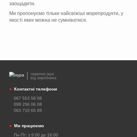
заощадити.
Ми пропонуємо тільки найсвіжіші морепродукти, у
якості яких можна не сумніватися.
червона ікра
від виробника
●
Контактні телефони
067 553 58 08
098 296 06 08
063 710 65 89
●
Ми працюємо
Пн-Пт: з 9:00 до 16:00