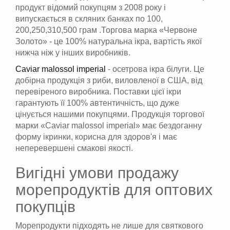
продукт відомий покупцям з 2008 року і
випускається в скляних банках по 100,
200,250,310,500 грам .Торгова марка «Червоне
Золото» - це 100% натуральна ікра, вартість якої
нижча ніж у інших виробників.
Caviar malossol imperial
- осетрова ікра білуги. Це
добірна продукція з риби, виловленої в США, від
перевіреного виробника. Поставки цієї ікри
гарантують її 100% автентичність, що дуже
цінується нашими покупцями. Продукція торгової
марки «Caviar malossol imperial» має бездоганну
форму ікринки, корисна для здоров'я і має
неперевершені смакові якості.
Вигідні умови продажу
морепродуктів для оптових
покупців
Морепродукти підходять не лише для святкового