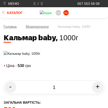
МЕНЮ
/
067 553 58 08
ua
ru
КАТАЛОГ
Головна
Морепродукти
Кальмар baby, 1000г
Кальмар baby,
1000г
Ціна -
530
грн
●
-
+
ЗАГАЛЬНА ВАРТІСТЬ: