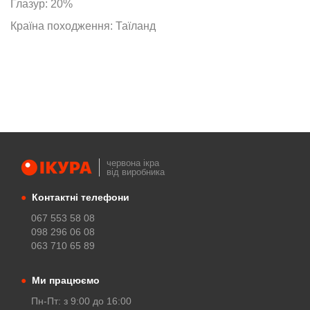
Глазур: 20%
Країна походження: Таїланд
червона ікра
від виробника
●
Контактні телефони
067 553 58 08
098 296 06 08
063 710 65 89
●
Ми працюємо
Пн-Пт: з 9:00 до 16:00