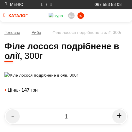
МЕНЮ
/
067 553 58 08
ua
ru
КАТАЛОГ
Головна
Риба
Філе лосося подрібнене в олії, 300г
Філе лосося подрібнене в
олії,
300г
Ціна -
147
грн
●
-
+