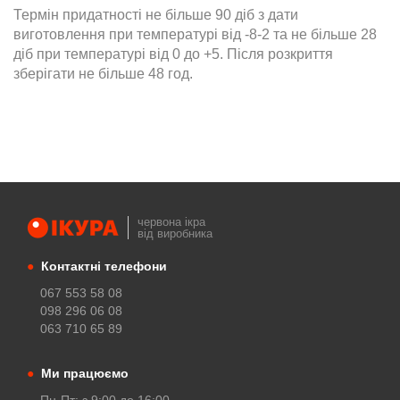
Термін придатності не більше 90 діб з дати
виготовлення при температурі від -8-2 та не більше 28
діб при температурі від 0 до +5. Після розкриття
зберігати не більше 48 год.
червона ікра
від виробника
●
Контактні телефони
067 553 58 08
098 296 06 08
063 710 65 89
●
Ми працюємо