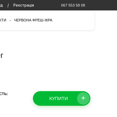
ід
/
Реєстрація
067 553 58 08
КТИ
●
ЧЕРВОНА ФРЕШ-ІКРА
г
СТЬ:
+
КУПИТИ