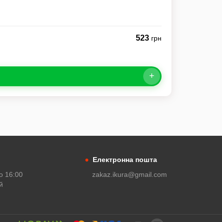
523
грн
+
●
Електронна пошта
о 16:00
zakaz.ikura@gmail.com
й