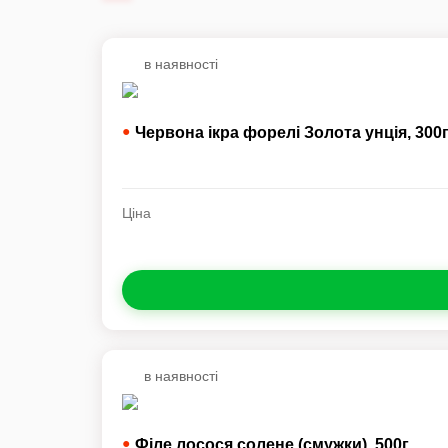
в наявності
●
Червона ікра форелі Золота унція,
300
Ціна
в наявності
●
Філе лосося солене (смужки),
500г