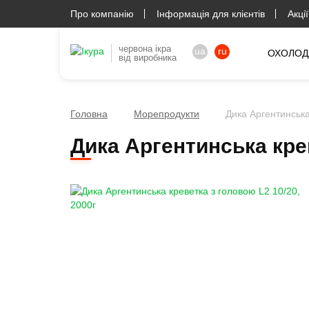
Про компанію
Інформація для клієнтів
Акції
червона ікра
ua
ru
ОХОЛОД
від виробника
Головна
Морепродукти
Дика Аргентинська
Дика Аргентинська кре