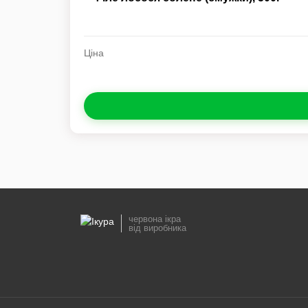
Ціна
червона ікра
від виробника