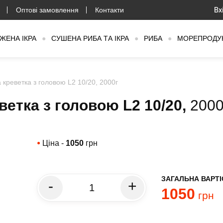
Оптові замовлення
Контакти
Вх
ЖЕНА ІКРА
●
СУШЕНА РИБА ТА ІКРА
●
РИБА
●
МОРЕПРОДУ
 креветка з головою L2 10/20, 2000г
ветка з головою L2 10/20,
2000
Ціна -
1050
грн
●
ЗАГАЛЬНА ВАРТІ
-
+
1050
грн