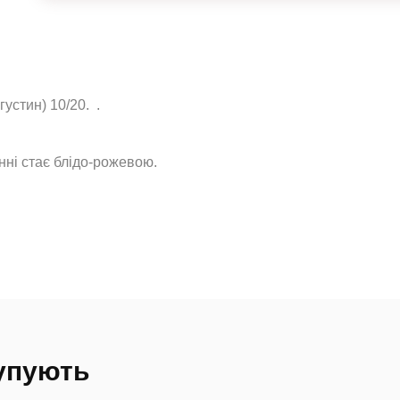
устин) 10/20. .
нні стає блідо-рожевою.
купують