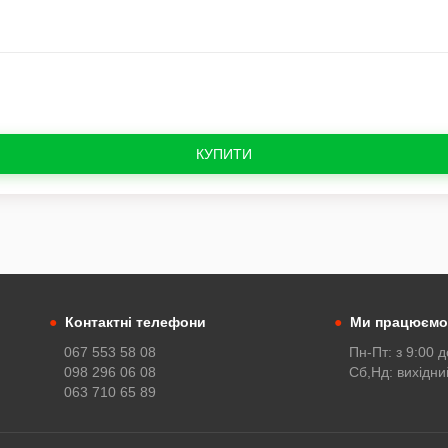
КУПИТИ
●
Контактні телефони
●
Ми працюємо
067 553 58 08
Пн-Пт: з 9:00 д
098 296 06 08
Сб,Нд: вихідни
063 710 65 89