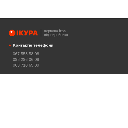
червона ікра
від виробника
●
Контактні телефони
067 553 58 08
098 296 06 08
063 710 65 89
●
Ми працюємо
Пн-Пт: з 9:00 до 16:00
Сб,Нд: вихідний
●
Електронна пошта
zakaz.ikura@gmail.com