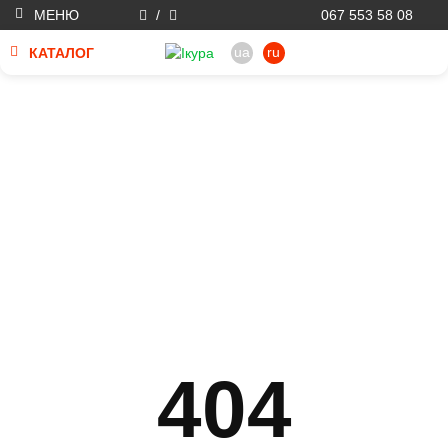
МЕНЮ
/
067 553 58 08
ua
ru
КАТАЛОГ
404