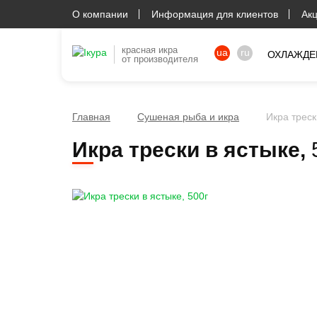
О компании
Информация для клиентов
Ак
красная икра
ua
ru
ОХЛАЖДЕ
от производителя
Главная
Сушеная рыба и икра
Икра треск
Икра трески в ястыке,