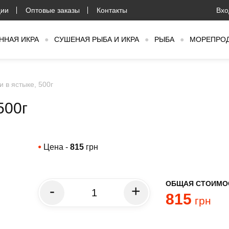
ции
Оптовые заказы
Контакты
Вхо
ННАЯ ИКРА
●
СУШЕНАЯ РЫБА И ИКРА
●
РЫБА
●
МОРЕПРО
и в ястыке, 500г
500г
Цена -
815
грн
●
ОБЩАЯ СТОИМО
-
+
815
грн