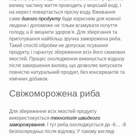
велику частину життя проводить у морській воді, і
на нерест повертається прісну воду. Вживання
саме
дикого продукту
буде корисним для кожної
людини і допоможе не тільки вгамувати почуття
голоду, а й зміцнити здоров'я. Для зберігання та
приготування найбільш зручна заморожена риба.
Такий спосіб обробки не допускає псування
продукту, і гарантує збереження всіх його смакових
якостей. Процес охолодження виконується відразу
після завершення вилову, що дозволяє випускати
повністю натуральний продукт, без консервантів та
хімічних добавок.
Свіжоморожена риба
Для збереження всіх якостей продукту
використовується
технологія швидкого
заморожування
. І тут риба охолоджується до -6… -8
безпосередньо після відлову. У такому вигляді