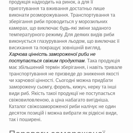
продукція надходить на ринок, а для її
приготування та вживання достатньо лише
виконати розморожування. Транспортування та
зберігання риби проводиться у морозильних
камерах, що виключає будь-які зміни заданого
температурного режиму. Для деяких видів риби
виконується глазурування льодом, що виключає її
висихання та покращує зовнішній вигляд.
Харчова цінність замороженої риби не
поступається свіжим продуктам
. Така продукція
має збільшений термін зберігання, і навіть тривале
транспортування не призведе до зниження якості
чи харчової цінності. Сьогодні можна придбати
заморожену сьомгу, форель, кижуч, нерку та інші
види риб. Якість такої продукції не поступається
свіжовиловленою, а ціна набагато вигідніша.
Каталог свіжозамороженої риби налічує не один
десяток позицій і можна вибрати як рідкісні види,
так і поширені.