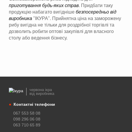
приготування будь-яких страв
. Придбати таку
продукцію набагато вигідніше
безпосередньо від
виробника
"ІКУРА". Прийнятна ціна на заморожену
рибу вигідна не тільки для роздрібної торгівлі та
дозволить робити оптові закупівлі для власного
столу або ведення бізнесу.
червона ікра
від виробника
●
Контактні телефони
067 553 58 08
098 296 06 08
063 710 65 89