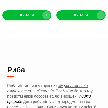
+
+
КУПИТИ
КУПИТИ
Риба
Риба містить масу корисних
мікроелементів
,
амінокислот
та
вітамінів
. Особливо багато їх у
представників лососевих, які вирощені у
дикій
природі
. Дика риба мігрує від народження і до
нересту в різні води - з'являється на світ у прісній,