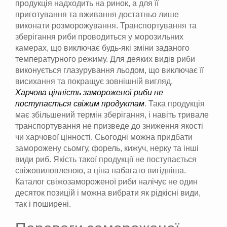
продукція надходить на ринок, а для її
приготування та вживання достатньо лише
виконати розморожування. Транспортування та
зберігання риби проводиться у морозильних
камерах, що виключає будь-які зміни заданого
температурного режиму. Для деяких видів риби
виконується глазурування льодом, що виключає її
висихання та покращує зовнішній вигляд.
Харчова цінність замороженої риби не
поступається свіжим продуктам
. Така продукція
має збільшений термін зберігання, і навіть тривале
транспортування не призведе до зниження якості
чи харчової цінності. Сьогодні можна придбати
заморожену сьомгу, форель, кижуч, нерку та інші
види риб. Якість такої продукції не поступається
свіжовиловленою, а ціна набагато вигідніша.
Каталог свіжозамороженої риби налічує не один
десяток позицій і можна вибрати як рідкісні види,
так і поширені.