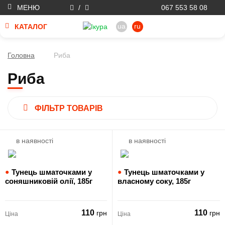
МЕНЮ
/
067 553 58 08
ua
ru
КАТАЛОГ
Головна
Риба
Риба
ФІЛЬТР ТОВАРІВ
в наявності
в наявності
●
Тунець шматочками у
●
Тунець шматочками у
соняшниковій олії,
185г
власному соку,
185г
110
110
грн
грн
Ціна
Ціна