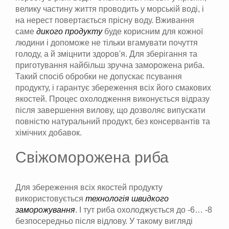
велику частину життя проводить у морській воді, і
на нерест повертається прісну воду. Вживання
саме
дикого продукту
буде корисним для кожної
людини і допоможе не тільки вгамувати почуття
голоду, а й зміцнити здоров'я. Для зберігання та
приготування найбільш зручна заморожена риба.
Такий спосіб обробки не допускає псування
продукту, і гарантує збереження всіх його смакових
якостей. Процес охолодження виконується відразу
після завершення вилову, що дозволяє випускати
повністю натуральний продукт, без консервантів та
хімічних добавок.
Свіжоморожена риба
Для збереження всіх якостей продукту
використовується
технологія швидкого
заморожування
. І тут риба охолоджується до -6… -8
безпосередньо після відлову. У такому вигляді