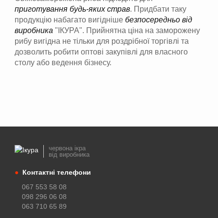
приготування будь-яких страв
. Придбати таку
продукцію набагато вигідніше
безпосередньо від
виробника
"ІКУРА". Прийнятна ціна на заморожену
рибу вигідна не тільки для роздрібної торгівлі та
дозволить робити оптові закупівлі для власного
столу або ведення бізнесу.
червона ікра
від виробника
●
Контактні телефони
067 553 58 08
098 296 06 08
063 710 65 89