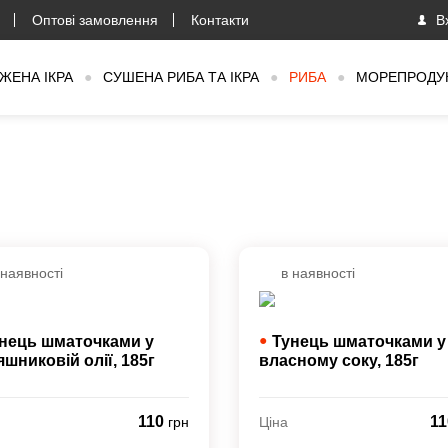
Оптові замовлення
Контакти
В
ЖЕНА ІКРА
●
СУШЕНА РИБА ТА ІКРА
●
РИБА
●
МОРЕПРОДУ
 наявності
в наявності
●
нець шматочками у
Тунець шматочками у
яшниковій олії,
185г
власному соку,
185г
110
1
Ціна
грн