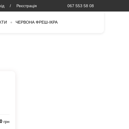
хід
/
Реєстрація
067 553 58 08
КТИ
●
ЧЕРВОНА ФРЕШ-ІКРА
10
грн