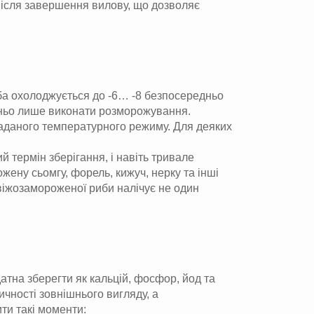
 після завершення вилову, що дозволяє
риба охолоджується до -6… -8 безпосередньо
атньо лише виконати розморожування.
заданого температурного режиму. Для деяких
й термін зберігання, і навіть тривале
жену сьомгу, форель, кижуч, нерку та інші
свіжозамороженої риби налічує не один
атна зберегти як кальцій, фосфор, йод та
ичності зовнішнього вигляду, а
ти такі моменти: