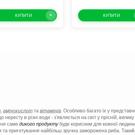
+
КУПИТИ
КУПИТИ
в
,
амінокислот
та
вітамінів
. Особливо багато їх у представн
о нересту в різні води - з'являється на світ у прісній, велик
ння саме
дикого продукту
буде корисним для кожної людини
ння та приготування найбільш зручна заморожена риба. Таки