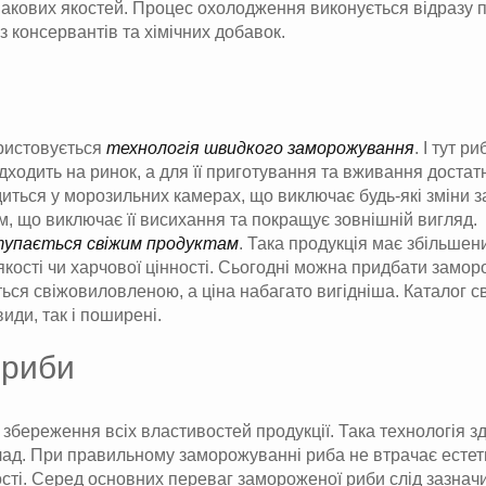
 смакових якостей. Процес охолодження виконується відразу
з консервантів та хімічних добавок.
ористовується
технологія швидкого заморожування
. І тут 
надходить на ринок, а для її приготування та вживання дост
иться у морозильних камерах, що виключає будь-які зміни 
, що виключає її висихання та покращує зовнішній вигляд.
ступається свіжим продуктам
. Така продукція має збільшени
ості чи харчової цінності. Сьогодні можна придбати заморо
ається свіжовиловленою, а ціна набагато вигідніша. Каталог 
види, так і поширені.
 риби
збереження всіх властивостей продукції. Така технологія зд
клад. При правильному заморожуванні риба не втрачає естет
сті. Серед основних переваг замороженої риби слід зазначи