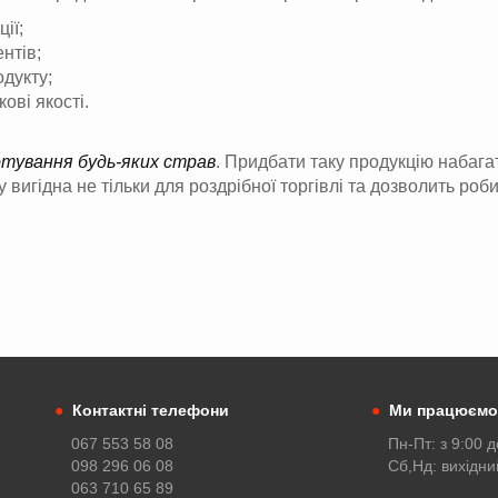
ії;
нтів;
одукту;
ові якості.
тування будь-яких страв
. Придбати таку продукцію набага
вигідна не тільки для роздрібної торгівлі та дозволить роби
●
Контактні телефони
●
Ми працюємо
067 553 58 08
Пн-Пт: з 9:00 д
098 296 06 08
Сб,Нд: вихідни
063 710 65 89