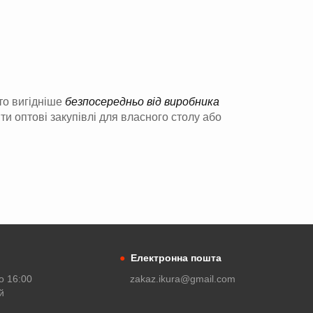
то вигідніше
безпосередньо від виробника
ти оптові закупівлі для власного столу або
●
Електронна пошта
о 16:00
zakaz.ikura@gmail.com
й