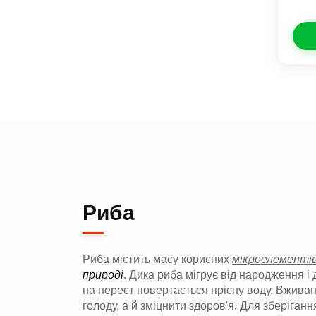
Риба
Риба містить масу корисних
мікроелементі
природі
. Дика риба мігрує від народження і д
на нерест повертається прісну воду. Вжива
голоду, а й зміцнити здоров'я. Для зберіга