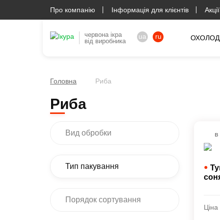
Про компанію
Інформація для клієнтів
Акції
червона ікра
ua
ru
ОХОЛОД
від виробника
Головна
Риба
Риба
Вид обробки
в
Тип пакування
●
Ту
сон
Порядок сортування
Ціна