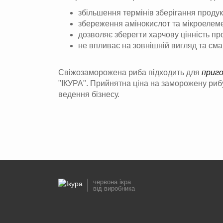
збільшення термінів зберігання продукц
збереження амінокислот та мікроелеме
дозволяє зберегти харчову цінність пр
не впливає на зовнішній вигляд та смак
Свіжозаморожена риба підходить для
приго
"ІКУРА". Прийнятна ціна на заморожену рибу 
ведення бізнесу.
червона ікра
від виробника