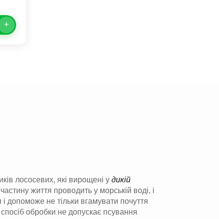
+
иків лососевих, які вирощені у
дикій
у частину життя проводить у морській воді, і
 і допоможе не тільки вгамувати почуття
й спосіб обробки не допускає псування