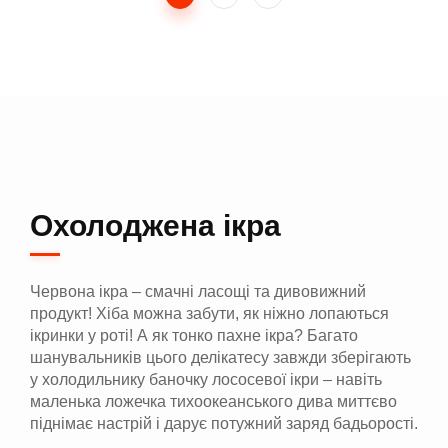
Охолоджена ікра
Червона ікра – смачні ласощі та дивовижний
продукт! Хіба можна забути, як ніжно лопаються
ікринки у роті! А як тонко пахне ікра? Багато
шанувальників цього делікатесу завжди зберігають
у холодильнику баночку лососевої ікри – навіть
маленька ложечка тихоокеанського дива миттєво
піднімає настрій і дарує потужний заряд бадьорості.