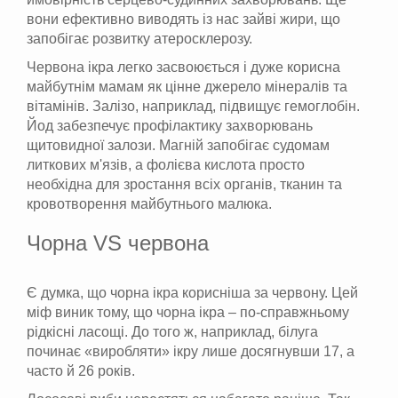
вони ефективно виводять із нас зайві жири, що
запобігає розвитку атеросклерозу.
Червона ікра легко засвоюється і дуже корисна
майбутнім мамам як цінне джерело мінералів та
вітамінів. Залізо, наприклад, підвищує гемоглобін.
Йод забезпечує профілактику захворювань
щитовидної залози. Магній запобігає судомам
литкових м'язів, а фолієва кислота просто
необхідна для зростання всіх органів, тканин та
кровотворення майбутнього малюка.
Чорна VS червона
Є думка, що чорна ікра корисніша за червону. Цей
міф виник тому, що чорна ікра – по-справжньому
рідкісні ласощі. До того ж, наприклад, білуга
починає «виробляти» ікру лише досягнувши 17, а
часто й 26 років.