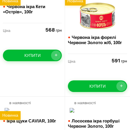
Новинка
Новинка
●
Червона ікра Кети
«Острів»,
100г
568
грн
Ціна
●
Червона ікра форелі
Червоне Золото ж/б,
100г
+
КУПИТИ
591
грн
Ціна
+
КУПИТИ
в наявності
в наявності
Новинка
●
Ікра щуки CAVIAR,
100г
●
Лососева ікра горбуші
Червоне Золото,
100г