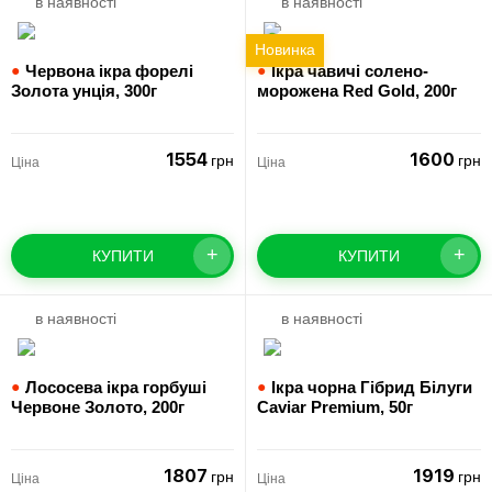
в наявності
в наявності
Новинка
●
Червона ікра форелі
●
Ікра чавичі солено-
Золота унція,
300г
морожена Red Gold,
200г
1554
1600
грн
грн
Ціна
Ціна
+
+
КУПИТИ
КУПИТИ
в наявності
в наявності
●
Лососева ікра горбуші
●
Ікра чорна Гібрид Білуги
Червоне Золото,
200г
Caviar Premium,
50г
1807
1919
грн
грн
Ціна
Ціна