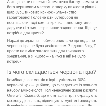
А якщо взяти невеликий шматочок багету, намазати
його вершковим маслом, а зверху викласти рівний
шар бурштинових ікринок - блаженство
гарантовано! Головне їсти бутерброд не
поспішаючи, тоді кожна ікринка ніжно танутиме,
даруючи ні з чим незрівнянне задоволення. Що ще
потрібне для щастя?
Наразі це здається неймовірним, але ще недавно
червона ікра не була делікатесом. З одного боку, її
просто не вміли заготовляти для тривалого
зберігання, а з іншого – на Русі в ній не було
потреби.
Із чого складається червона ікра?
Комбінація елементів в ікрі – унікальна. 30%
червоної ікри – це білок, що складається із повного
набору амінокислот. Поліненасичені жирні кислоти
Омега-3 і Омега-6, що містяться в ітрі, покращують
мозкову діяльність, підвищують імунітет і знижують
ймовірність серцево-судинних захворювань. Ще