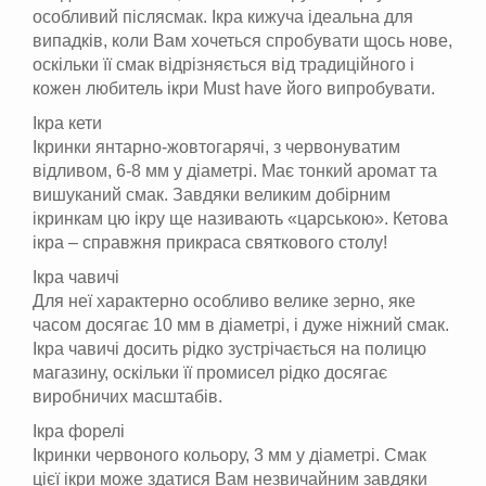
особливий післясмак. Ікра кижуча ідеальна для
випадків, коли Вам хочеться спробувати щось нове,
оскільки її смак відрізняється від традиційного і
кожен любитель ікри Must have його випробувати.
Ікра кети
Ікринки янтарно-жовтогарячі, з червонуватим
відливом, 6-8 мм у діаметрі. Має тонкий аромат та
вишуканий смак. Завдяки великим добірним
ікринкам цю ікру ще називають «царською». Кетова
ікра – справжня прикраса святкового столу!
Ікра чавичі
Для неї характерно особливо велике зерно, яке
часом досягає 10 мм в діаметрі, і дуже ніжний смак.
Ікра чавичі досить рідко зустрічається на полицю
магазину, оскільки її промисел рідко досягає
виробничих масштабів.
Ікра форелі
Ікринки червоного кольору, 3 мм у діаметрі. Смак
цієї ікри може здатися Вам незвичайним завдяки