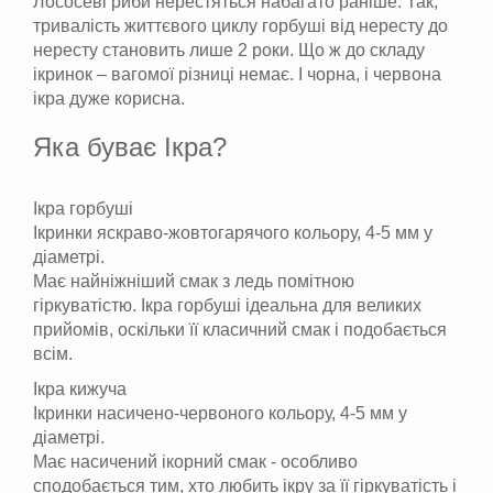
Лососеві риби нерестяться набагато раніше. Так,
тривалість життєвого циклу горбуші від нересту до
нересту становить лише 2 роки. Що ж до складу
ікринок – вагомої різниці немає. І чорна, і червона
ікра дуже корисна.
Яка буває Ікра?
Ікра горбуші
Ікринки яскраво-жовтогарячого кольору, 4-5 мм у
діаметрі.
Має найніжніший смак з ледь помітною
гіркуватістю. Ікра горбуші ідеальна для великих
прийомів, оскільки її класичний смак і подобається
всім.
Ікра кижуча
Ікринки насичено-червоного кольору, 4-5 мм у
діаметрі.
Має насичений ікорний смак - особливо
сподобається тим, хто любить ікру за її гіркуватість і