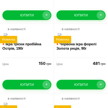
+
+
КУПИТИ
КУПИТИ
в наявності
в наявності
Новинка
Новинка
●
Ікра тріски пробійна
●
Червона ікра форелі
Острів,
190г
Золота унція,
90г
150
481
грн
грн
Ціна
Ціна
+
+
КУПИТИ
КУПИТИ
в наявності
в наявності