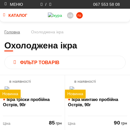
МЕНЮ
/
067 553 58 08
ua
ru
КАТАЛОГ
Головна
Охолоджена ікра
Охолоджена ікра
ФІЛЬТР ТОВАРІВ
в наявності
в наявності
Новинка
Новинка
●
Ікра тріски пробійна
●
Ікра минтаю пробійна
Острів,
90г
Острів,
90г
85
90
грн
грн
Ціна
Ціна