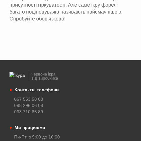
присутності гіркуватості. Але саме ікру форелі
багато поціновувачів називають найсмачнішою.
Спробуйте обов'язково!
червона ікра
від виробника
●
Контактні телефони
067 553 58 08
098 296 06 08
063 710 65 89
●
Ми працюємо
Пн-Пт: з 9:00 до 16:00