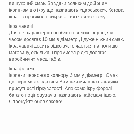
вишуканий смак. Завдяки великим добірним
ікринкам цю ікру ще називають «царською». Кетова
ікра – справжня прикраса святкового столу!
Ікра чавичі
Для неї характерно особливо велике зерно, яке
часом досягає 10 мм в діаметрі, і дуже ніжний смак.
Ікра чавичі досить рідко зустрічається на полицю
магазину, оскільки її промисел рідко досягає
виробничих масштабів.
Ікра форелі
Ікринки червоного кольору, 3 мм у діаметрі. Смак
цієї ікри може здатися Вам незвичайним завдяки
присутності гіркуватості. Але саме ікру форелі
багато поціновувачів називають найсмачнішою.
Спробуйте обов'язково!