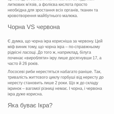
литкових м'язів, а фолієва кислота просто
необхідна для зростання всіх органів, тканин та
кровотворення майбутнього малюка.
Чорна VS червона
Є думка, що чорна ікра корисніша за червону. Цей
міф виник тому, що чорна ікра – по-справжньому
рідкісні ласощі. До того ж, наприклад, білуга
починає «виробляти» ікру лише досягнувши 17, а
часто й 26 років.
Лососеві риби нерестяться набагато раніше. Так,
тривалість життєвого циклу горбуші від нересту до
нересту становить лише 2 роки. Що ж до складу
ікринок – вагомої різниці немає. І чорна, і червона
ікра дуже корисна.
Яка буває Ікра?