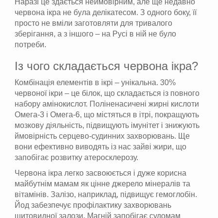
Наразі це здається неймовірним, але ще недавно
червона ікра не була делікатесом. З одного боку, її
просто не вміли заготовляти для тривалого
зберігання, а з іншого – на Русі в ній не було
потреби.
Із чого складається червона ікра?
Комбінація елементів в ікрі – унікальна. 30%
червоної ікри – це білок, що складається із повного
набору амінокислот. Поліненасичені жирні кислоти
Омега-3 і Омега-6, що містяться в ітрі, покращують
мозкову діяльність, підвищують імунітет і знижують
ймовірність серцево-судинних захворювань. Ще
вони ефективно виводять із нас зайві жири, що
запобігає розвитку атеросклерозу.
Червона ікра легко засвоюється і дуже корисна
майбутнім мамам як цінне джерело мінералів та
вітамінів. Залізо, наприклад, підвищує гемоглобін.
Йод забезпечує профілактику захворювань
щитовидної залози. Магній запобігає судомам