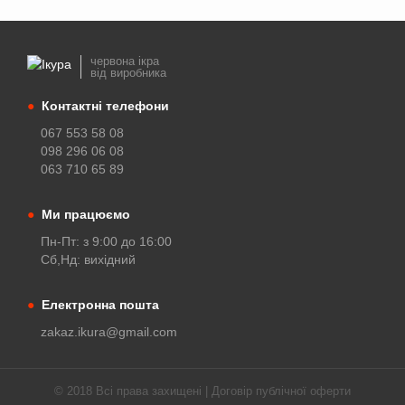
червона ікра
від виробника
●
Контактні телефони
067 553 58 08
098 296 06 08
063 710 65 89
●
Ми працюємо
Пн-Пт: з 9:00 до 16:00
Сб,Нд: вихідний
●
Електронна пошта
zakaz.ikura@gmail.com
© 2018 Всі права захищені |
Договір публічної оферти