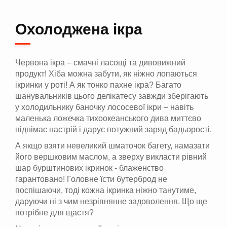
Охолоджена ікра
Червона ікра – смачні ласощі та дивовижний
продукт! Хіба можна забути, як ніжно лопаються
ікринки у роті! А як тонко пахне ікра? Багато
шанувальників цього делікатесу завжди зберігають
у холодильнику баночку лососевої ікри – навіть
маленька ложечка тихоокеанського дива миттєво
піднімає настрій і дарує потужний заряд бадьорості.
А якщо взяти невеликий шматочок багету, намазати
його вершковим маслом, а зверху викласти рівний
шар бурштинових ікринок - блаженство
гарантовано! Головне їсти бутерброд не
поспішаючи, тоді кожна ікринка ніжно танутиме,
даруючи ні з чим незрівнянне задоволення. Що ще
потрібне для щастя?