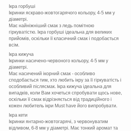
Ікра горбуші
Ікринки яскраво-жовтогарячого кольору, 4-5 мм у
діаметрі.
Має найніжніший смак з ледь помітною
гіркуватістю. Ікра горбуші ідеальна для великих
прийомів, оскільки її класичний смак і подобається
всім.
Ікра кижуча
Ікринки насичено-червоного кольору, 4-5 мм у
діаметрі.
Має насичений ікорний смак - особливо
сподобається тим, хто любить ікру за її гіркуватість і
особливий післясмак. Ікра кижуча ідеальна для
випадків, коли Вам хочеться спробувати щось нове,
оскільки її смак відрізняється від традиційного і
кожен любитель ікри Must have його випробувати.
Ікра кети
Ікринки янтарно-жовтогарячі, з червонуватим
відливом, 6-8 мм у діаметрі. Має тонкий аромат та