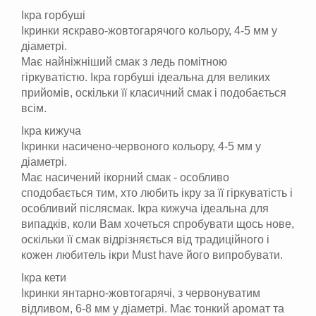
Ікра горбуші
Ікринки яскраво-жовтогарячого кольору, 4-5 мм у
діаметрі.
Має найніжніший смак з ледь помітною
гіркуватістю. Ікра горбуші ідеальна для великих
прийомів, оскільки її класичний смак і подобається
всім.
Ікра кижуча
Ікринки насичено-червоного кольору, 4-5 мм у
діаметрі.
Має насичений ікорний смак - особливо
сподобається тим, хто любить ікру за її гіркуватість і
особливий післясмак. Ікра кижуча ідеальна для
випадків, коли Вам хочеться спробувати щось нове,
оскільки її смак відрізняється від традиційного і
кожен любитель ікри Must have його випробувати.
Ікра кети
Ікринки янтарно-жовтогарячі, з червонуватим
відливом, 6-8 мм у діаметрі. Має тонкий аромат та