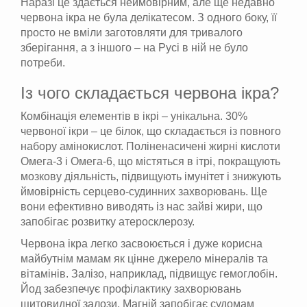
Наразі це здається неймовірним, але ще недавно
червона ікра не була делікатесом. З одного боку, її
просто не вміли заготовляти для тривалого
зберігання, а з іншого – на Русі в ній не було
потреби.
Із чого складається червона ікра?
Комбінація елементів в ікрі – унікальна. 30%
червоної ікри – це білок, що складається із повного
набору амінокислот. Поліненасичені жирні кислоти
Омега-3 і Омега-6, що містяться в ітрі, покращують
мозкову діяльність, підвищують імунітет і знижують
ймовірність серцево-судинних захворювань. Ще
вони ефективно виводять із нас зайві жири, що
запобігає розвитку атеросклерозу.
Червона ікра легко засвоюється і дуже корисна
майбутнім мамам як цінне джерело мінералів та
вітамінів. Залізо, наприклад, підвищує гемоглобін.
Йод забезпечує профілактику захворювань
щитовидної залози. Магній запобігає судомам