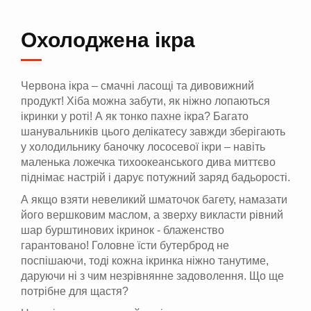
Охолоджена ікра
Червона ікра – смачні ласощі та дивовижний
продукт! Хіба можна забути, як ніжно лопаються
ікринки у роті! А як тонко пахне ікра? Багато
шанувальників цього делікатесу завжди зберігають
у холодильнику баночку лососевої ікри – навіть
маленька ложечка тихоокеанського дива миттєво
піднімає настрій і дарує потужний заряд бадьорості.
А якщо взяти невеликий шматочок багету, намазати
його вершковим маслом, а зверху викласти рівний
шар бурштинових ікринок - блаженство
гарантовано! Головне їсти бутерброд не
поспішаючи, тоді кожна ікринка ніжно танутиме,
даруючи ні з чим незрівнянне задоволення. Що ще
потрібне для щастя?