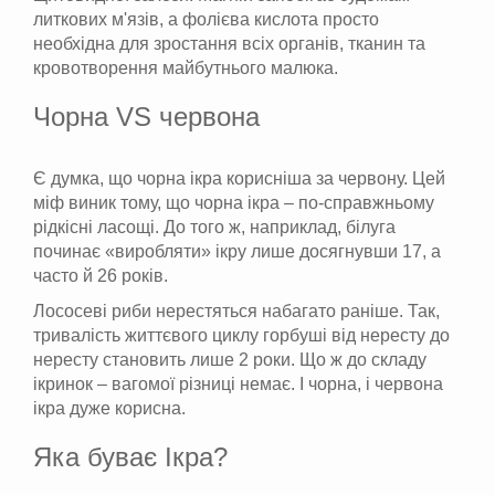
литкових м'язів, а фолієва кислота просто
необхідна для зростання всіх органів, тканин та
кровотворення майбутнього малюка.
Чорна VS червона
Є думка, що чорна ікра корисніша за червону. Цей
міф виник тому, що чорна ікра – по-справжньому
рідкісні ласощі. До того ж, наприклад, білуга
починає «виробляти» ікру лише досягнувши 17, а
часто й 26 років.
Лососеві риби нерестяться набагато раніше. Так,
тривалість життєвого циклу горбуші від нересту до
нересту становить лише 2 роки. Що ж до складу
ікринок – вагомої різниці немає. І чорна, і червона
ікра дуже корисна.
Яка буває Ікра?