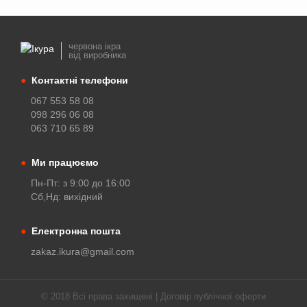
червона ікра
від виробника
●
Контактні телефони
067 553 58 08
098 296 06 08
063 710 65 89
●
Ми працюємо
Пн-Пт: з 9:00 до 16:00
Сб,Нд: вихідний
●
Електронна пошта
zakaz.ikura@gmail.com
© 2018 Всі права захищені |
Договір публічної оферти