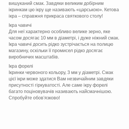
вишуканий смак. Завдяки великим добірним
ікринкам цю ікру ще називають «царською». Кетова
ікра – справжня прикраса святкового столу!
Ікра чавичі
Для неї характерно особливо велике зерно, яке
часом досягає 10 мм в діаметрі, і дуже ніжний смак.
Ікра чавичі досить рідко зустрічається на полицю
магазину, оскільки її промисел рідко досягає
виробничих масштабів.
Ікра форелі
Ікринки червоного кольору, 3 мм у діаметрі. Смак
цієї ікри може здатися Вам незвичайним завдяки
присутності гіркуватості. Але саме ікру форелі
багато поціновувачів називають найсмачнішою.
Спробуйте обов'язково!