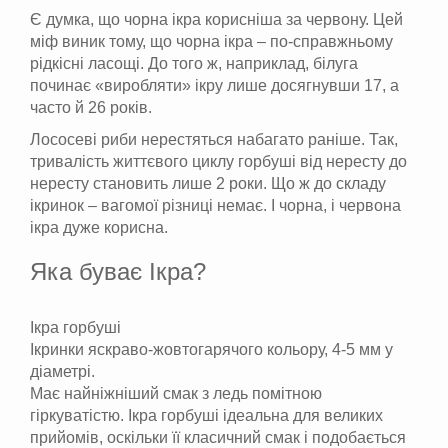
Є думка, що чорна ікра корисніша за червону. Цей
міф виник тому, що чорна ікра – по-справжньому
рідкісні ласощі. До того ж, наприклад, білуга
починає «виробляти» ікру лише досягнувши 17, а
часто й 26 років.
Лососеві риби нерестяться набагато раніше. Так,
тривалість життєвого циклу горбуші від нересту до
нересту становить лише 2 роки. Що ж до складу
ікринок – вагомої різниці немає. І чорна, і червона
ікра дуже корисна.
Яка буває Ікра?
Ікра горбуші
Ікринки яскраво-жовтогарячого кольору, 4-5 мм у
діаметрі.
Має найніжніший смак з ледь помітною
гіркуватістю. Ікра горбуші ідеальна для великих
прийомів, оскільки її класичний смак і подобається