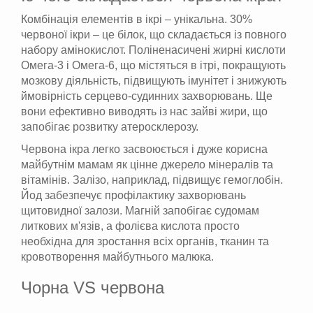
Комбінація елементів в ікрі – унікальна. 30%
червоної ікри – це білок, що складається із повного
набору амінокислот. Поліненасичені жирні кислоти
Омега-3 і Омега-6, що містяться в ітрі, покращують
мозкову діяльність, підвищують імунітет і знижують
ймовірність серцево-судинних захворювань. Ще
вони ефективно виводять із нас зайві жири, що
запобігає розвитку атеросклерозу.
Червона ікра легко засвоюється і дуже корисна
майбутнім мамам як цінне джерело мінералів та
вітамінів. Залізо, наприклад, підвищує гемоглобін.
Йод забезпечує профілактику захворювань
щитовидної залози. Магній запобігає судомам
литкових м'язів, а фолієва кислота просто
необхідна для зростання всіх органів, тканин та
кровотворення майбутнього малюка.
Чорна VS червона