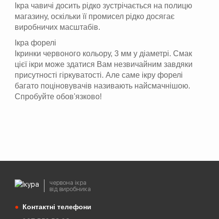
Ікра чавичі досить рідко зустрічається на полицю
магазину, оскільки її промисел рідко досягає
виробничих масштабів.
Ікра форелі
Ікринки червоного кольору, 3 мм у діаметрі. Смак
цієї ікри може здатися Вам незвичайним завдяки
присутності гіркуватості. Але саме ікру форелі
багато поціновувачів називають найсмачнішою.
Спробуйте обов'язково!
червона ікра
від виробника
●
Контактні телефони