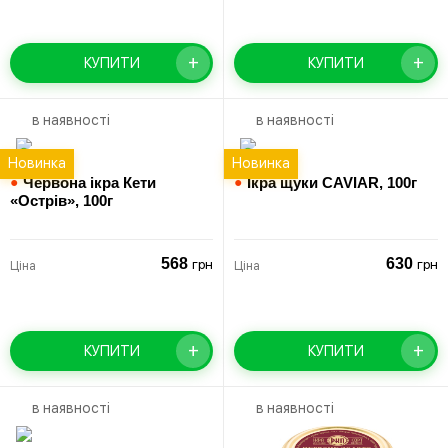
+
+
КУПИТИ
КУПИТИ
в наявності
в наявності
Новинка
Новинка
●
Червона ікра Кети
●
Ікра щуки CAVIAR,
100г
«Острів»,
100г
568
630
грн
грн
Ціна
Ціна
+
+
КУПИТИ
КУПИТИ
в наявності
в наявності