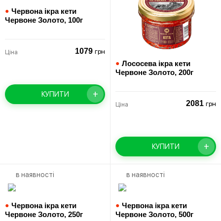
●
Червона ікра кети
Червоне Золото,
100г
1079
грн
Ціна
●
Лососева ікра кети
Червоне Золото,
200г
+
КУПИТИ
2081
грн
Ціна
+
КУПИТИ
в наявності
в наявності
●
Червона ікра кети
●
Червона ікра кети
Червоне Золото,
250г
Червоне Золото,
500г