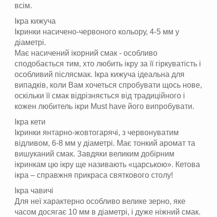
всім.
Ікра кижуча
Ікринки насичено-червоного кольору, 4-5 мм у
діаметрі.
Має насичений ікорний смак - особливо
сподобається тим, хто любить ікру за її гіркуватість і
особливий післясмак. Ікра кижуча ідеальна для
випадків, коли Вам хочеться спробувати щось нове,
оскільки її смак відрізняється від традиційного і
кожен любитель ікри Must have його випробувати.
Ікра кети
Ікринки янтарно-жовтогарячі, з червонуватим
відливом, 6-8 мм у діаметрі. Має тонкий аромат та
вишуканий смак. Завдяки великим добірним
ікринкам цю ікру ще називають «царською». Кетова
ікра – справжня прикраса святкового столу!
Ікра чавичі
Для неї характерно особливо велике зерно, яке
часом досягає 10 мм в діаметрі, і дуже ніжний смак.