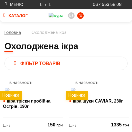
МЕНЮ
/
067 553 58 08
ua
ru
КАТАЛОГ
Головна
Охолоджена ікра
Охолоджена ікра
ФІЛЬТР ТОВАРІВ
в наявності
в наявності
Новинка
Новинка
●
Ікра тріски пробійна
●
Ікра щуки CAVIAR,
230г
Острів,
190г
150
1335
грн
грн
Ціна
Ціна