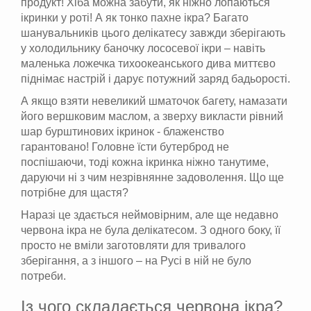
продукт! Хіба можна забути, як ніжно лопаються
ікринки у роті! А як тонко пахне ікра? Багато
шанувальників цього делікатесу завжди зберігають
у холодильнику баночку лососевої ікри – навіть
маленька ложечка тихоокеанського дива миттєво
піднімає настрій і дарує потужний заряд бадьорості.
А якщо взяти невеликий шматочок багету, намазати
його вершковим маслом, а зверху викласти рівний
шар бурштинових ікринок - блаженство
гарантовано! Головне їсти бутерброд не
поспішаючи, тоді кожна ікринка ніжно танутиме,
даруючи ні з чим незрівнянне задоволення. Що ще
потрібне для щастя?
Наразі це здається неймовірним, але ще недавно
червона ікра не була делікатесом. З одного боку, її
просто не вміли заготовляти для тривалого
зберігання, а з іншого – на Русі в ній не було
потреби.
Із чого складається червона ікра?