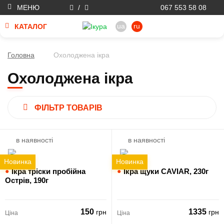
МЕНЮ
/
067 553 58 08
ua
ru
КАТАЛОГ
Головна
Охолоджена ікра
Охолоджена ікра
ФІЛЬТР ТОВАРІВ
в наявності
в наявності
Новинка
Новинка
●
Ікра тріски пробійна
●
Ікра щуки CAVIAR,
230г
Острів,
190г
150
1335
грн
грн
Ціна
Ціна