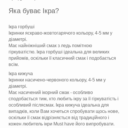
Яка буває Ікра?
Ікра горбуші
Ікринки яскраво-жовтогарячого кольору, 4-5 мм у
діаметрі.
Має найніжніший смак з ледь помітною
гіркуватістю. Ікра горбуші ідеальна для великих
прийомів, оскільки її класичний смак і подобається
всім.
Ікра кижуча
Ікринки насичено-червоного кольору, 4-5 мм у
діаметрі.
Має насичений ікорний смак - особливо
сподобається тим, хто любить ікру за її гіркуватість і
особливий післясмак. Ікра кижуча ідеальна для
випадків, коли Вам хочеться спробувати щось нове,
оскільки її смак відрізняється від традиційного і
кожен любитель ікри Must have його випробувати.