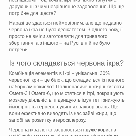
даруючи ні з чим незрівнянне задоволення. Що ще
потрібне для щастя?
Наразі це здається неймовірним, але ще недавно
червона ікра не була делікатесом. З одного боку, її
просто не вміли заготовляти для тривалого
зберігання, а з іншого – на Русі в ній не було
потреби.
Із чого складається червона ікра?
Комбінація елементів в ікрі – унікальна. 30%
червоної ікри – це білок, що складається із повного
набору амінокислот. Поліненасичені жирні кислоти
Омега-3 і Омега-6, що містяться в ітрі, покращують
мозкову діяльність, підвищують імунітет і знижують
ймовірність серцево-судинних захворювань. Ще
вони ефективно виводять із нас зайві жири, що
запобігає розвитку атеросклерозу.
Червона ікра легко засвоюється і дуже корисна