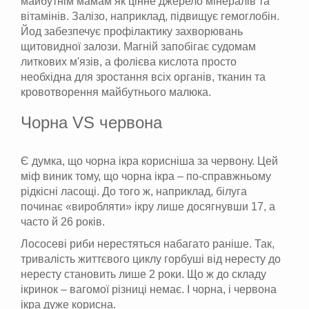
майбутнім мамам як цінне джерело мінералів та
вітамінів. Залізо, наприклад, підвищує гемоглобін.
Йод забезпечує профілактику захворювань
щитовидної залози. Магній запобігає судомам
литкових м'язів, а фолієва кислота просто
необхідна для зростання всіх органів, тканин та
кровотворення майбутнього малюка.
Чорна VS червона
Є думка, що чорна ікра корисніша за червону. Цей
міф виник тому, що чорна ікра – по-справжньому
рідкісні ласощі. До того ж, наприклад, білуга
починає «виробляти» ікру лише досягнувши 17, а
часто й 26 років.
Лососеві риби нерестяться набагато раніше. Так,
тривалість життєвого циклу горбуші від нересту до
нересту становить лише 2 роки. Що ж до складу
ікринок – вагомої різниці немає. І чорна, і червона
ікра дуже корисна.