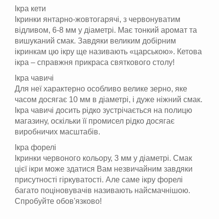
Ікра кети
Ікринки янтарно-жовтогарячі, з червонуватим
відливом, 6-8 мм у діаметрі. Має тонкий аромат та
вишуканий смак. Завдяки великим добірним
ікринкам цю ікру ще називають «царською». Кетова
ікра – справжня прикраса святкового столу!
Ікра чавичі
Для неї характерно особливо велике зерно, яке
часом досягає 10 мм в діаметрі, і дуже ніжний смак.
Ікра чавичі досить рідко зустрічається на полицю
магазину, оскільки її промисел рідко досягає
виробничих масштабів.
Ікра форелі
Ікринки червоного кольору, 3 мм у діаметрі. Смак
цієї ікри може здатися Вам незвичайним завдяки
присутності гіркуватості. Але саме ікру форелі
багато поціновувачів називають найсмачнішою.
Спробуйте обов'язково!