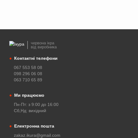
червона ікра
від виробника
●
Контактні телефони
067 553 58 08
098 296 06 08
063 710 65 89
●
Ми працюємо
Пн-Пт: з 9:00 до 16:00
Сб,Нд: вихідний
●
Електронна пошта
zakaz.ikura@gmail.com