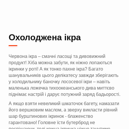
Охолоджена ікра
Червона ікра – смачні ласощі та дивовижний
продукт! Хіба можна забути, як ніжно лопаються
ікринки у роті! А як тонко пахне ікра? Багато
шанувальників цього делікатесу завжди зберігають
у холодильнику баночку лососевої ікри – навіть
маленька ложечка тихоокеанського дива миттєво
піднімає настрій і дарує потужний заряд бадьорості.
А якщо взяти невеликий шматочок багету, намазати
його вершковим маслом, а зверху викласти рівний
шар бурштинових ікринок - блаженство
гарантовано! Головне їсти бутерброд не
поспішаючи, тоді кожна ікринка ніжно танутиме,