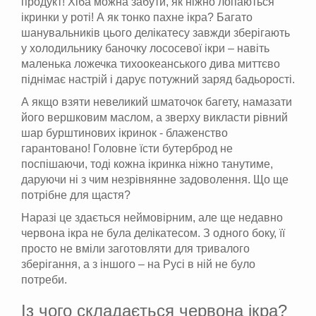
продукт! Хіба можна забути, як ніжно лопаються
ікринки у роті! А як тонко пахне ікра? Багато
шанувальників цього делікатесу завжди зберігають
у холодильнику баночку лососевої ікри – навіть
маленька ложечка тихоокеанського дива миттєво
піднімає настрій і дарує потужний заряд бадьорості.
А якщо взяти невеликий шматочок багету, намазати
його вершковим маслом, а зверху викласти рівний
шар бурштинових ікринок - блаженство
гарантовано! Головне їсти бутерброд не
поспішаючи, тоді кожна ікринка ніжно танутиме,
даруючи ні з чим незрівнянне задоволення. Що ще
потрібне для щастя?
Наразі це здається неймовірним, але ще недавно
червона ікра не була делікатесом. З одного боку, її
просто не вміли заготовляти для тривалого
зберігання, а з іншого – на Русі в ній не було
потреби.
Із чого складається червона ікра?