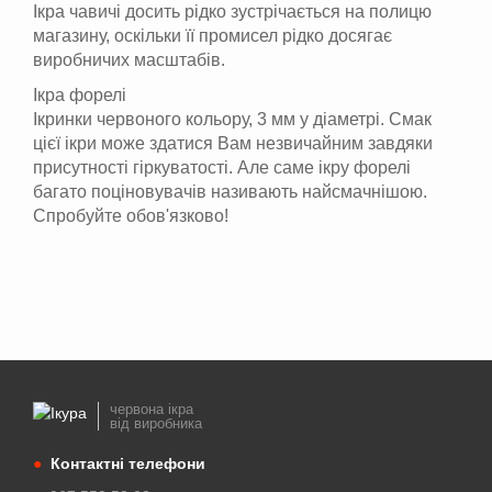
Ікра чавичі досить рідко зустрічається на полицю
магазину, оскільки її промисел рідко досягає
виробничих масштабів.
Ікра форелі
Ікринки червоного кольору, 3 мм у діаметрі. Смак
цієї ікри може здатися Вам незвичайним завдяки
присутності гіркуватості. Але саме ікру форелі
багато поціновувачів називають найсмачнішою.
Спробуйте обов'язково!
червона ікра
від виробника
●
Контактні телефони