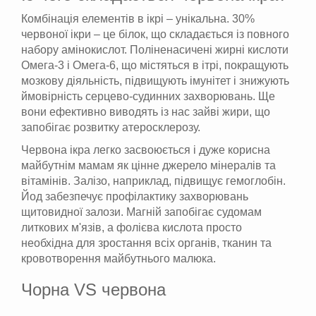
Комбінація елементів в ікрі – унікальна. 30%
червоної ікри – це білок, що складається із повного
набору амінокислот. Поліненасичені жирні кислоти
Омега-3 і Омега-6, що містяться в ітрі, покращують
мозкову діяльність, підвищують імунітет і знижують
ймовірність серцево-судинних захворювань. Ще
вони ефективно виводять із нас зайві жири, що
запобігає розвитку атеросклерозу.
Червона ікра легко засвоюється і дуже корисна
майбутнім мамам як цінне джерело мінералів та
вітамінів. Залізо, наприклад, підвищує гемоглобін.
Йод забезпечує профілактику захворювань
щитовидної залози. Магній запобігає судомам
литкових м'язів, а фолієва кислота просто
необхідна для зростання всіх органів, тканин та
кровотворення майбутнього малюка.
Чорна VS червона