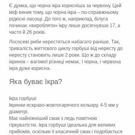
Є думка, що чорна ікра корисніша за червону. Цей
міф виник тому, що чорна ікра – по-справжньому
рідкісні ласощі. До того ж, наприклад, білуга
починає «виробляти» ікру лише досягнувши 17, а
часто й 26 років.
Лососеві риби нерестяться набагато раніше. Так,
тривалість життєвого циклу горбуші від нересту до
нересту становить лише 2 роки. Що ж до складу
ікринок – вагомої різниці немає. І чорна, і червона
ікра дуже корисна.
Яка буває Ікра?
Ікра горбуші
Ікринки яскраво-жовтогарячого кольору, 4-5 мм у
діаметрі.
Має найніжніший смак з ледь помітною
гіркуватістю. Ікра горбуші ідеальна для великих
прийомів, оскільки її класичний смак і подобається