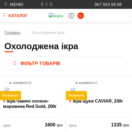
МЕНЮ
/
067 553 58 08
ua
ru
КАТАЛОГ
Головна
Охолоджена ікра
Охолоджена ікра
ФІЛЬТР ТОВАРІВ
в наявності
в наявності
Новинка
Новинка
●
Ікра чавичі солено-
●
Ікра щуки CAVIAR,
230г
морожена Red Gold,
200г
1600
1335
грн
грн
Ціна
Ціна