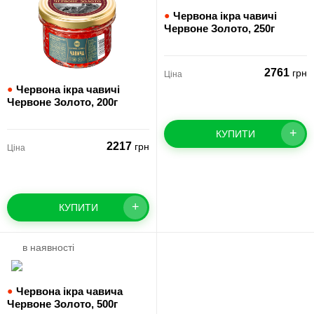
●
Червона ікра чавичі
Червоне Золото,
250г
2761
грн
Ціна
●
Червона ікра чавичі
Червоне Золото,
200г
+
КУПИТИ
2217
грн
Ціна
+
КУПИТИ
в наявності
●
Червона ікра чавича
Червоне Золото,
500г