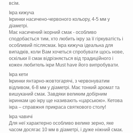
всім.
Ікра кижуча
Ікринки насичено-червоного кольору, 4-5 мм у
діаметрі.
Має насичений ікорний смак - особливо
сподобається тим, хто любить ікру за її гіркуватість і
особливий післясмак. Ікра кижуча ідеальна для
випадків, коли Вам хочеться спробувати щось нове,
оскільки її смак відрізняється від традиційного і
кожен любитель ікри Must have його випробувати.
Ікра кети
Ікринки янтарно-жовтогарячі, з червонуватим
відливом, 6-8 мм у діаметрі. Має тонкий аромат та
вишуканий смак. Завдяки великим добірним
ікринкам цю ікру ще називають «царською». Кетова
ікра – справжня прикраса святкового столу!
Ікра чавичі
Для неї характерно особливо велике зерно, яке
часом досягає 10 мм в діаметрі, і дуже ніжний смак.