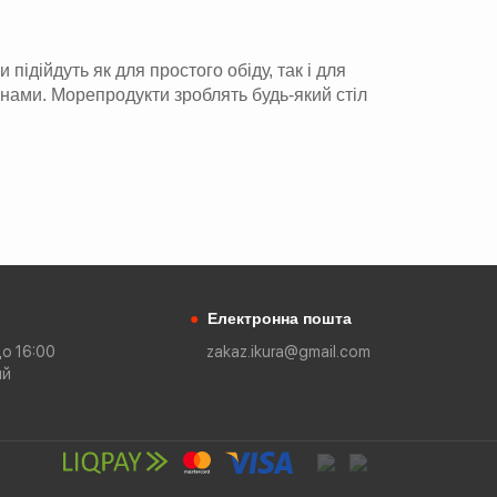
ідійдуть як для простого обіду, так і для
інами. Морепродукти зроблять будь-який стіл
●
Електронна пошта
до 16:00
zakaz.ikura@gmail.com
ий