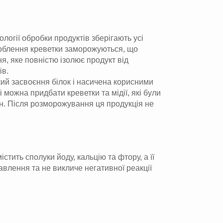
логії обробки продуктів зберігають усі
оброблення креветки заморожуються, що
я, яке повністю ізолює продукт від
ів.
гкий засвоєння білок і насичена корисними
можна придбати креветки та мідії, які були
ин. Після розморожування ця продукція не
ить сполуки йоду, кальцію та фтору, а її
авлення та не викличе негативної реакції