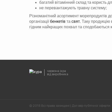
багатий вітамінний склад та користь дл
не перевантажують травну систему;
Різноманітний асортимент морепродуктів доз
організації
бенкетів
та
свят
. Таку продукцію
гідним найкращих похвал та сподобаються 
червона ікра
від виробника
© 2018 Всі права захищені |
Договір публічної оферти