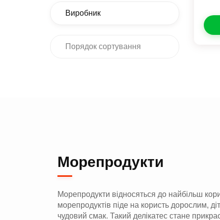
Виробник
Порядок сортування
Морепродукти
Морепродукти відносяться до найбільш корисн
морепродуктів піде на користь дорослим, діт
чудовий смак. Такий делікатес стане прикрас