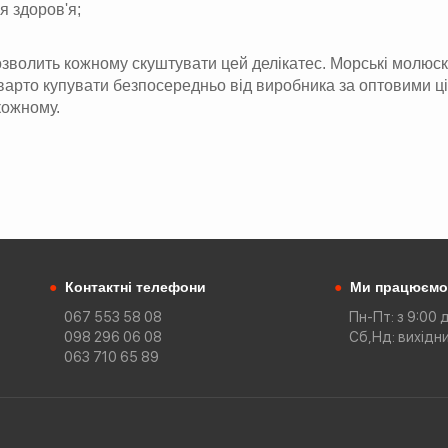
я здоров'я;
волить кожному скуштувати цей делікатес. Морські молюски п
 варто купувати безпосередньо від виробника за оптовими ц
кожному.
●
Контактні телефони
●
Ми працюємо
067 553 58 08
Пн-Пт: з 9:00 
098 296 06 08
Сб,Нд: вихідн
063 710 65 89