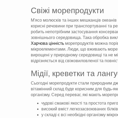
Свіжі морепродукти
М'ясо молюсків та інших мешканців океанів м
корисні речовини при транспортуванні та реа
робить непотрібним застосування консервант
зовнішнього середовища. Така обробка виклю
Харчова цінність
морепродуктів можна порі
мікроелементами. Люди, що вживають морепро
вирощені у природному середовищі та не мі
відрізняється від свіжовиловленої та повніст
Мідії, креветки та ланг
Сьогодні морепродукти стали природним джер
вітамінний склад буде корисним для будь-як
організму. Серед переваг, які мають морепро
чудові смакові якості та простота приг
високий вміст легкозасвоюваних білків
у складі є всі необхідні організму мікр