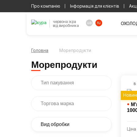
Про компанію
Інформація для клієнтів
Акці
червона ікра
ua
ru
ОХОЛОД
від виробника
Головна
Морепродукти
Морепродукти
Тип пакування
в
Новин
Торгова марка
●
М'
100
Вид обробки
Ціна