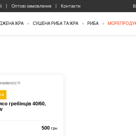
ї
Оптові замовлення
Контакти
В
ЖЕНА ІКРА
●
СУШЕНА РИБА ТА ІКРА
●
РИБА
●
МОРЕПРОДУ
 наявності
ка
ясо гребінців 40/60,
0г
500
грн