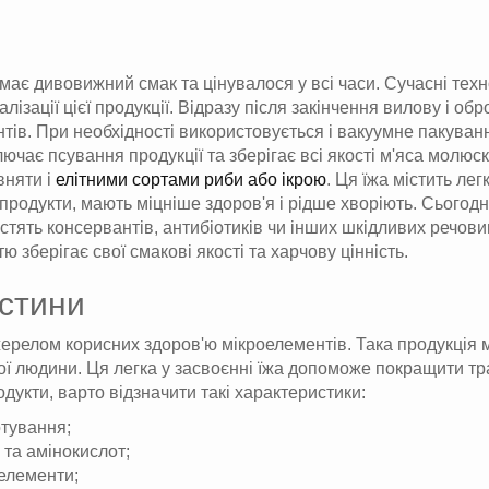
ає дивовижний смак та цінувалося у всі часи. Сучасні техно
лізації цієї продукції. Відразу після закінчення вилову і 
ів. При необхідності використовується і вакуумне пакуванн
чає псування продукції та зберігає всі якості м'яса молюск
вняти і
елітними сортами риби або ікрою
. Ця їжа містить ле
дукти, мають міцніше здоров'я і рідше хворіють. Сьогодні 
стять консервантів, антибіотиків чи інших шкідливих речов
ю зберігає свої смакові якості та харчову цінність.
устини
елом корисних здоров'ю мікроелементів. Така продукція міст
ої людини. Ця легка у засвоєнні їжа допоможе покращити тр
дукти, варто відзначити такі характеристики:
отування;
 та амінокислот;
оелементи;