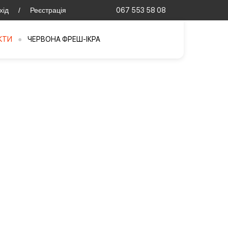
хід
/
Реєстрація
067 553 58 08
КТИ
●
ЧЕРВОНА ФРЕШ-ІКРА