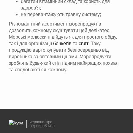
багатий вітамінний склад та користь для
здоров'я;
не перевантажують травну систему;
Різноманітний асортимент морепродуктів
дозволить кожному скуштувати цей делікатес.
Морські молюски підійдуть як для простого обіду,
так і для організації
бенкетів
та
свят
. Таку
продукцію варто купувати безпосередньо від
виробника за оптовими цінами. Морепродукти
зроблять будь-який стіл гідним найкращих похвал
та сподобаються кожному.
червона ікра
від виробника