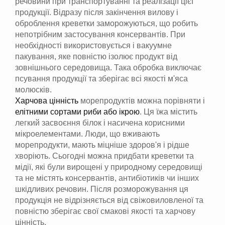
речовини при транспортуванні та реалізації цієї
продукції. Відразу після закінчення вилову і
оброблення креветки заморожуються, що робить
непотрібним застосування консервантів. При
необхідності використовується і вакуумне
пакування, яке повністю ізолює продукт від
зовнішнього середовища. Така обробка виключає
псування продукції та зберігає всі якості м'яса
молюсків.
Харчова цінність
морепродуктів можна порівняти і
елітними сортами риби або ікрою
. Ця їжа містить
легкий засвоєння білок і насичена корисними
мікроелементами. Люди, що вживають
морепродукти, мають міцніше здоров'я і рідше
хворіють. Сьогодні можна придбати креветки та
мідії, які були вирощені у природному середовищі
та не містять консервантів, антибіотиків чи інших
шкідливих речовин. Після розморожування ця
продукція не відрізняється від свіжовиловленої та
повністю зберігає свої смакові якості та харчову
цінність.