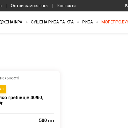
ї
Оптові замовлення
Контакти
В
ЖЕНА ІКРА
●
СУШЕНА РИБА ТА ІКРА
●
РИБА
●
МОРЕПРОДУ
 наявності
ка
ясо гребінців 40/60,
0г
500
грн