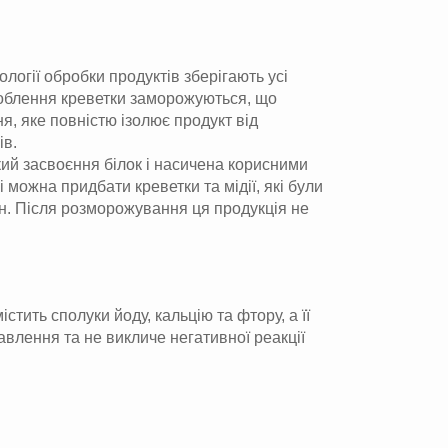
логії обробки продуктів зберігають усі
оброблення креветки заморожуються, що
я, яке повністю ізолює продукт від
ів.
гкий засвоєння білок і насичена корисними
можна придбати креветки та мідії, які були
ин. Після розморожування ця продукція не
ить сполуки йоду, кальцію та фтору, а її
авлення та не викличе негативної реакції