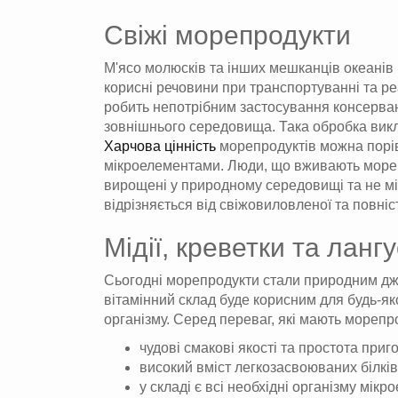
Свіжі морепродукти
М'ясо молюсків та інших мешканців океанів м
корисні речовини при транспортуванні та реа
робить непотрібним застосування консервант
зовнішнього середовища. Така обробка виклю
Харчова цінність
морепродуктів можна порі
мікроелементами. Люди, що вживають морепро
вирощені у природному середовищі та не мі
відрізняється від свіжовиловленої та повніст
Мідії, креветки та ланг
Сьогодні морепродукти стали природним джер
вітамінний склад буде корисним для будь-як
організму. Серед переваг, які мають морепро
чудові смакові якості та простота приг
високий вміст легкозасвоюваних білків
у складі є всі необхідні організму мікр