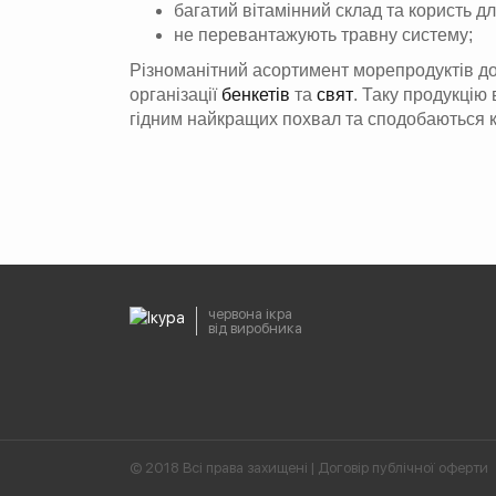
багатий вітамінний склад та користь дл
не перевантажують травну систему;
Різноманітний асортимент морепродуктів доз
організації
бенкетів
та
свят
. Таку продукцію
гідним найкращих похвал та сподобаються 
червона ікра
від виробника
© 2018 Всі права захищені |
Договір публічної оферти