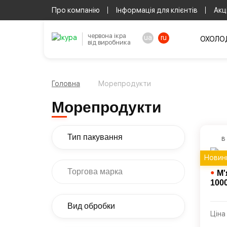
Про компанію
Інформація для клієнтів
Акці
червона ікра
ua
ru
ОХОЛОД
від виробника
Головна
Морепродукти
Морепродукти
Тип пакування
в
Новин
Торгова марка
●
М'
100
Вид обробки
Ціна