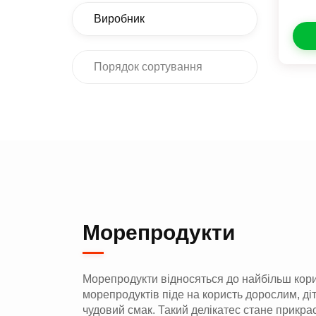
Виробник
Порядок сортування
Морепродукти
Морепродукти відносяться до найбільш корисн
морепродуктів піде на користь дорослим, діт
чудовий смак. Такий делікатес стане прикрас