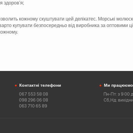
я здоров'я;
волить кожному скуштувати цей делікатес. Морські молюски п
 варто купувати безпосередньо від виробника за оптовими ц
кожному.
●
Контактні телефони
●
Ми працюємо
067 553 58 08
Пн-Пт: з 9:00 
098 296 06 08
Сб,Нд: вихідн
063 710 65 89