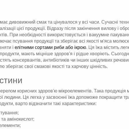
ає дивовижний смак та цінувалося у всі часи. Сучасні техно
лізації цієї продукції. Відразу після закінчення вилову і 
ів. При необхідності використовується і вакуумне пакуванн
чає псування продукції та зберігає всі якості м'яса молюск
вняти і
елітними сортами риби або ікрою
. Ця їжа містить ле
дукти, мають міцніше здоров'я і рідше хворіють. Сьогодні 
стять консервантів, антибіотиків чи інших шкідливих речов
ю зберігає свої смакові якості та харчову цінність.
устини
елом корисних здоров'ю мікроелементів. Така продукція міст
ої людини. Ця легка у засвоєнні їжа допоможе покращити тр
дукти, варто відзначити такі характеристики:
отування;
 та амінокислот;
оелементи;