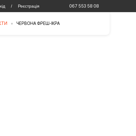
хід
/
Реєстрація
067 553 58 08
КТИ
●
ЧЕРВОНА ФРЕШ-ІКРА