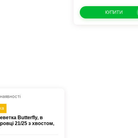
КУПИТИ
 наявності
ка
еветка Butterfly, в
ровці 21/25 з хвостом,
г