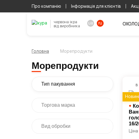
Про компанію
Інформація для клієнтів
Акці
червона ікра
ua
ru
ОХОЛОД
від виробника
Головна
Морепродукти
Морепродукти
Тип пакування
в
Новин
Торгова марка
●
Ко
Ван
гол
16/2
Вид обробки
Ціна