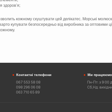
я здоров'я;
волить кожному скуштувати цей делікатес. Морські молюски п
 варто купувати безпосередньо від виробника за оптовими ц
кожному.
●
Контактні телефони
●
Ми працюємо
067 553 58 08
Пн-Пт: з 9:00 
098 296 06 08
Сб,Нд: вихідн
063 710 65 89