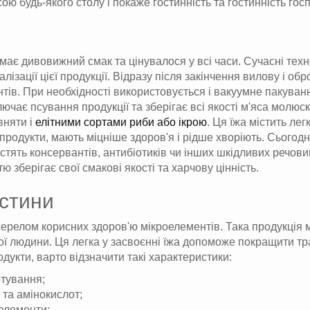
ою будь-якого столу і покаже гостинність та гостинність гос
ає дивовижний смак та цінувалося у всі часи. Сучасні техно
лізації цієї продукції. Відразу після закінчення вилову і 
ів. При необхідності використовується і вакуумне пакуванн
чає псування продукції та зберігає всі якості м'яса молюск
вняти і
елітними сортами риби або ікрою
. Ця їжа містить ле
дукти, мають міцніше здоров'я і рідше хворіють. Сьогодні 
стять консервантів, антибіотиків чи інших шкідливих речов
ю зберігає свої смакові якості та харчову цінність.
устини
елом корисних здоров'ю мікроелементів. Така продукція міст
ої людини. Ця легка у засвоєнні їжа допоможе покращити тр
дукти, варто відзначити такі характеристики:
отування;
 та амінокислот;
оелементи;