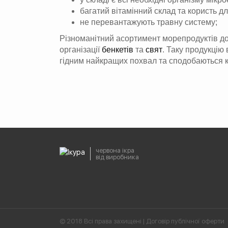
багатий вітамінний склад та користь дл
не перевантажують травну систему;
Різноманітний асортимент морепродуктів доз
організації
бенкетів
та
свят
. Таку продукцію
гідним найкращих похвал та сподобаються 
червона ікра
від виробника
© 2018 Всі права захищені |
Договір публічної оферти