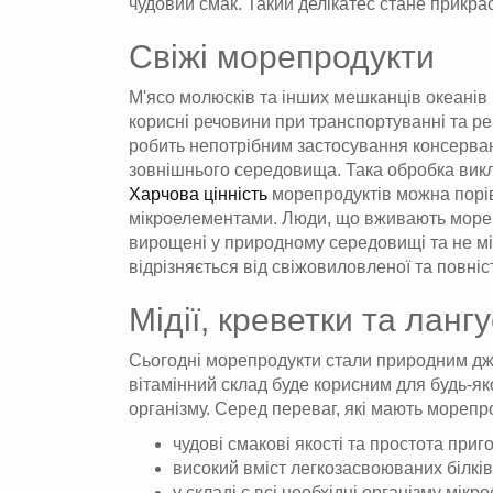
чудовий смак. Такий делікатес стане прикрас
Свіжі морепродукти
М'ясо молюсків та інших мешканців океанів м
корисні речовини при транспортуванні та реа
робить непотрібним застосування консервант
зовнішнього середовища. Така обробка виклю
Харчова цінність
морепродуктів можна порі
мікроелементами. Люди, що вживають морепро
вирощені у природному середовищі та не мі
відрізняється від свіжовиловленої та повніст
Мідії, креветки та ланг
Сьогодні морепродукти стали природним джер
вітамінний склад буде корисним для будь-як
організму. Серед переваг, які мають морепро
чудові смакові якості та простота приг
високий вміст легкозасвоюваних білків
у складі є всі необхідні організму мікр