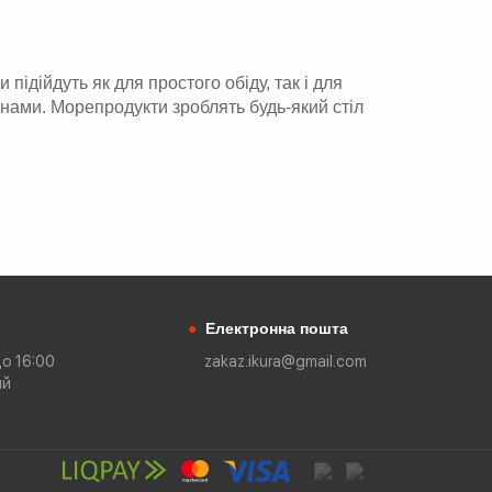
ідійдуть як для простого обіду, так і для
інами. Морепродукти зроблять будь-який стіл
●
Електронна пошта
до 16:00
zakaz.ikura@gmail.com
ий