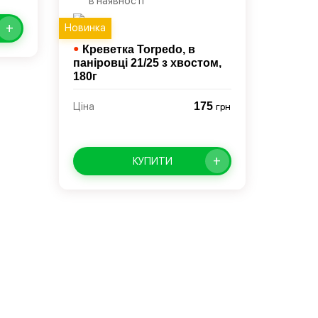
в наявності
+
Новинка
●
Креветка Torpedo, в
паніровці 21/25 з хвостом,
180г
175
Ціна
грн
+
КУПИТИ