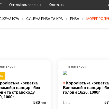
ї
Оптові замовлення
Контакти
В
ЖЕНА ІКРА
●
СУШЕНА РИБА ТА ІКРА
●
РИБА
●
МОРЕПРОДУ
 наявності
в наявності
ка
●
ролівська креветка
Королівська креветка
намей,в панцирі, без
Ваннамей в панцирі, бе
ови та стравоходу
голови 16/20,
1000г
0,
1000г
580
5
грн
Ціна