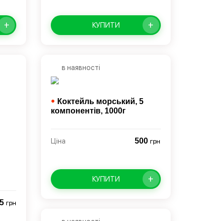
+
+
КУПИТИ
в наявності
●
Коктейль морський, 5
компонентів,
1000г
500
Ціна
грн
+
КУПИТИ
25
грн