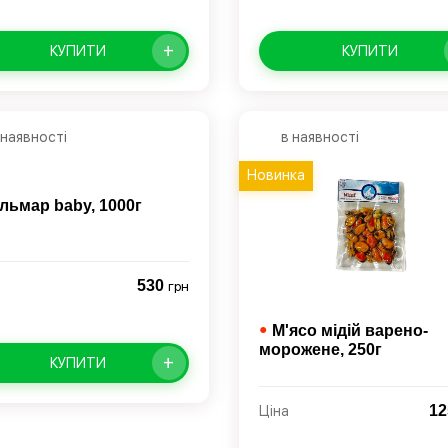
+
КУПИТИ
КУПИТИ
 наявності
в наявності
Новинка
льмар baby,
1000г
530
грн
●
М'ясо мідій варено-
морожене,
250г
+
КУПИТИ
1
Ціна