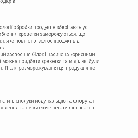
подарів.
логії обробки продуктів зберігають усі
оброблення креветки заморожуються, що
я, яке повністю ізолює продукт від
ів.
гкий засвоєння білок і насичена корисними
можна придбати креветки та мідії, які були
ин. Після розморожування ця продукція не
ить сполуки йоду, кальцію та фтору, а її
авлення та не викличе негативної реакції