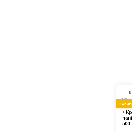
в
Новин
●
Кр
пані
500