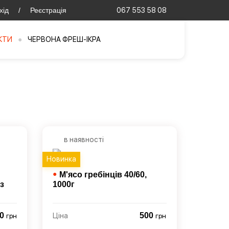
хід
/
Реєстрація
067 553 58 08
КТИ
●
ЧЕРВОНА ФРЕШ-ІКРА
в наявності
Новинка
●
М'ясо гребінців 40/60,
з
1000г
70
500
грн
Ціна
грн